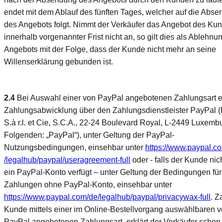
endet mit dem Ablauf des fünften Tages, welcher auf die Abs
des Angebots folgt. Nimmt der Verkäufer das Angebot des Ku
innerhalb vorgenannter Frist nicht an, so gilt dies als Ablehnu
Angebots mit der Folge, dass der Kunde nicht mehr an seine
Willenserklärung gebunden ist.
2.4
Bei Auswahl einer von PayPal angebotenen Zahlungsart er
Zahlungsabwicklung über den Zahlungsdienstleister PayPal 
S.à r.l. et Cie, S.C.A., 22-24 Boulevard Royal, L-2449 Luxemb
Folgenden: „PayPal“), unter Geltung der PayPal-
Nutzungsbedingungen, einsehbar unter
https://www.paypal.c
/legalhub
/paypal
/useragreement-full
oder - falls der Kunde nic
ein PayPal-Konto verfügt – unter Geltung der Bedingungen für
Zahlungen ohne PayPal-Konto, einsehbar unter
https://www.paypal.com
/de
/legalhub
/paypal
/privacywax-full
. Z
Kunde mittels einer im Online-Bestellvorgang auswählbaren 
PayPal angebotenen Zahlungsart, erklärt der Verkäufer schon j