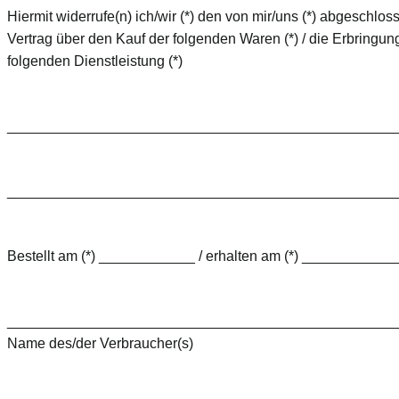
Hiermit widerrufe(n) ich/wir (*) den von mir/uns (*) abgeschlo
Vertrag über den Kauf der folgenden Waren (*) / die Erbringun
folgenden Dienstleistung (*)
________________________________________________
________________________________________________
Bestellt am (*) ____________ / erhalten am (*) ___________
________________________________________________
Name des/der Verbraucher(s)