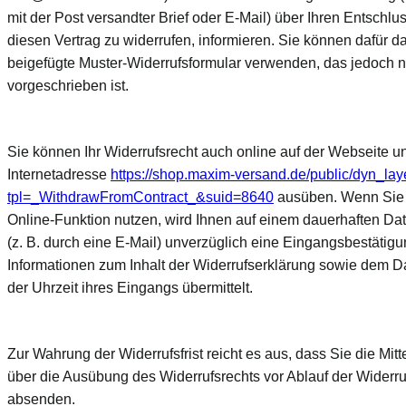
mit der Post versandter Brief oder E-Mail) über Ihren Entschlus
diesen Vertrag zu widerrufen, informieren. Sie können dafür d
beigefügte Muster-Widerrufsformular verwenden, das jedoch n
vorgeschrieben ist.
Sie können Ihr Widerrufsrecht auch online auf der Webseite un
Internetadresse
https://shop.maxim-versand.de
/public
/dyn_lay
tpl=_WithdrawFromContract_&suid=8640
ausüben. Wenn Sie
Online-Funktion nutzen, wird Ihnen auf einem dauerhaften Da
(z. B. durch eine E-Mail) unverzüglich eine Eingangsbestätigu
Informationen zum Inhalt der Widerrufserklärung sowie dem 
der Uhrzeit ihres Eingangs übermittelt.
Zur Wahrung der Widerrufsfrist reicht es aus, dass Sie die Mitt
über die Ausübung des Widerrufsrechts vor Ablauf der Widerruf
absenden.