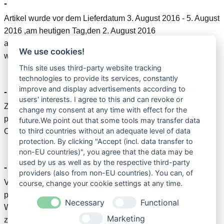
-
Artikel wurde vor dem Lieferdatum 3. August 2016 - 5. August
2016 ,am heutigen Tag,den 2. August 2016
ausgeliefert,vielen Dank und dafür 5.STERNE und immer
We use cookies!
wieder gerne.
This site uses third-party website tracking
technologies to provide its services, constantly
improve and display advertisements according to
-
users' interests. I agree to this and can revoke or
Zuverlässiger Versand, gute Ware, die Patrone wird
change my consent at any time with effect for the
problemlos vom Drucker erkannt, kein Unterschied zum
future.We point out that some tools may transfer data
to third countries without an adequate level of data
Original feststellbar
protection. By clicking "Accept (incl. data transfer to
non-EU countries)", you agree that the data may be
used by us as well as by the respective third-party
-
providers (also from non-EU countries). You can, of
Versand, Verpackung alles super, die Lieferung kam
course, change your cookie settings at any time.
pünktlich und vom Verkäufer kam per Mail noch ein
Necessary
Functional
Warnhinweis zum Thema auspacken der Patronen, wirklich
Marketing
zuvorkommend. Druckergebnis einwandfrei.